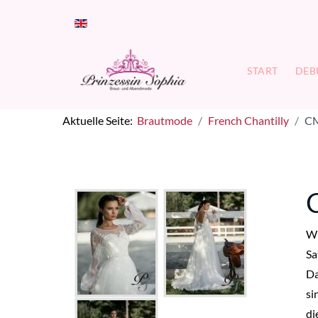
Sprache auswählen
START
DEB
Aktuelle Seite:
Brautmode
French Chantilly
CM
Wu
Sa
Da
si
di