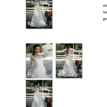
ob
Sa
ge