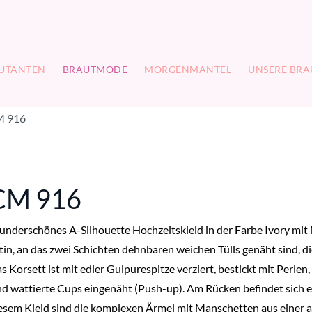
ÜTANTEN
BRAUTMODE
MORGENMÄNTEL
UNSERE BRÄ
 916
CM 916
nderschönes A-Silhouette Hochzeitskleid in der Farbe Ivory mit
tin, an das zwei Schichten dehnbaren weichen Tülls genäht sind, 
s Korsett ist mit edler Guipurespitze verziert, bestickt mit Perlen
nd wattierte Cups eingenäht (Push-up). Am Rücken befindet sich e
esem Kleid sind die komplexen Ärmel mit Manschetten aus einer an