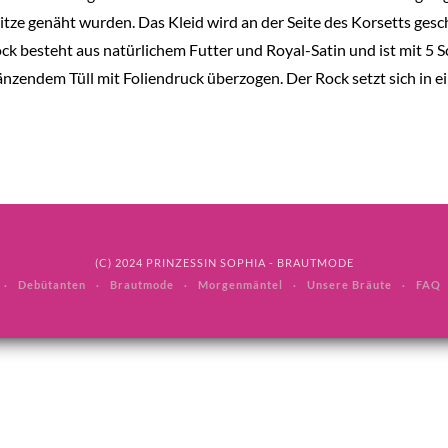
itze genäht wurden. Das Kleid wird an der Seite des Korsetts gesch
ck besteht aus natürlichem Futter und Royal-Satin und ist mit 5 S
änzendem Tüll mit Foliendruck überzogen. Der Rock setzt sich in ei
(C) 2024 PRINZESSIN SOPHIA - BRAUTMODE
Debütanten
Brautmode
Morgenmäntel
Unsere Bräute
FAQ