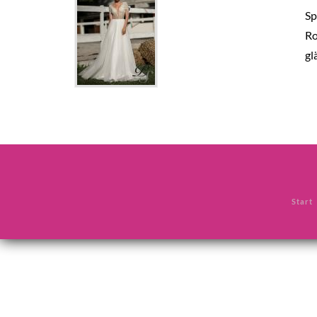
Sp
Ro
gl
Start