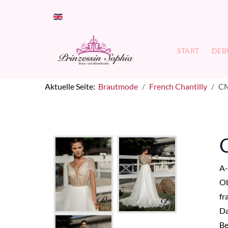
Sprache auswählen
START
DEB
Aktuelle Seite:
Brautmode
French Chantilly
CM
A-
Ob
fr
Da
Be