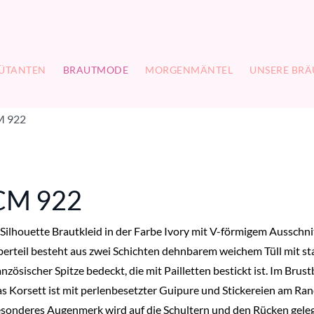
ÜTANTEN
BRAUTMODE
MORGENMÄNTEL
UNSERE BRÄ
 922
CM 922
Silhouette Brautkleid in der Farbe Ivory mit V-förmigem Ausschni
erteil besteht aus zwei Schichten dehnbarem weichem Tüll mit st
anzösischer Spitze bedeckt, die mit Pailletten bestickt ist. Im Bru
s Korsett ist mit perlenbesetzter Guipure und Stickereien am Rand 
sonderes Augenmerk wird auf die Schultern und den Rücken gelegt